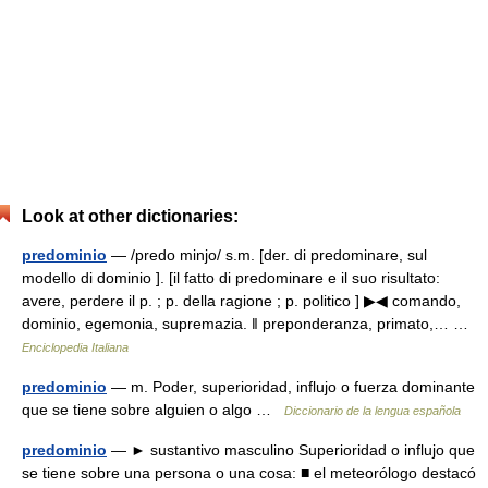
Look at other dictionaries:
predominio
— /predo minjo/ s.m. [der. di predominare, sul
modello di dominio ]. [il fatto di predominare e il suo risultato:
avere, perdere il p. ; p. della ragione ; p. politico ] ▶◀ comando,
dominio, egemonia, supremazia. ‖ preponderanza, primato,… …
Enciclopedia Italiana
predominio
— m. Poder, superioridad, influjo o fuerza dominante
que se tiene sobre alguien o algo …
Diccionario de la lengua española
predominio
— ► sustantivo masculino Superioridad o influjo que
se tiene sobre una persona o una cosa: ■ el meteorólogo destacó