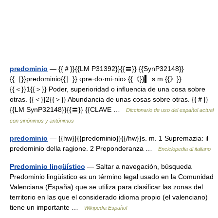
predominio
— {{＃}}{{LM P31392}}{{〓}} {{SynP32148}}
{{［}}predominio{{］}} ‹pre·do·mi·nio› {{《}}▍ s.m.{{》}}
{{＜}}1{{＞}} Poder, superioridad o influencia de una cosa sobre
otras. {{＜}}2{{＞}} Abundancia de unas cosas sobre otras. {{＃}}
{{LM SynP32148}}{{〓}} {{CLAVE …
Diccionario de uso del español actual
con sinónimos y antónimos
predominio
— {{hw}}{{predominio}}{{/hw}}s. m. 1 Supremazia: il
predominio della ragione. 2 Preponderanza …
Enciclopedia di italiano
Predominio lingüístico
— Saltar a navegación, búsqueda
Predominio lingüístico es un término legal usado en la Comunidad
Valenciana (España) que se utiliza para clasificar las zonas del
territorio en las que el considerado idioma propio (el valenciano)
tiene un importante …
Wikipedia Español