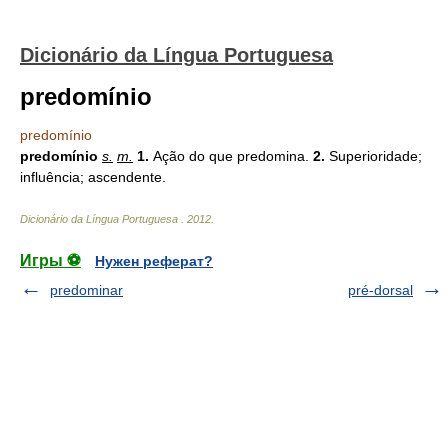
Dicionário da Língua Portuguesa
predomínio
predomínio
predomínio
s.
m.
1.
Ação do que predomina.
2.
Superioridade;
influência; ascendente.
Dicionário da Língua Portuguesa
.
2012
.
Игры ⚽
Нужен реферат?
predominar
pré-dorsal